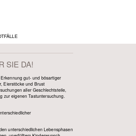
OTFÄLLE
 SIE DA!
 Erkennung gut- und bösartiger
, Eierstöcke und Brust
rsuchungen aller Geschlechtsteile,
g zur eigenen Tastuntersuchung.
nterschiedlicher
den unterschiedlichen Lebensphasen
ngen, unerfülltem Kinderwunsch,