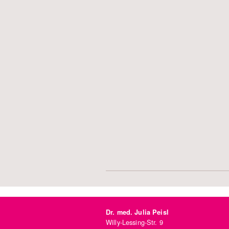
Dr. med. Julia Peisl
Willy-Lessing-Str. 9