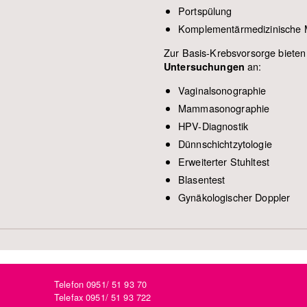
Portspülung
Komplementärmedizinische
Zur Basis-Krebsvorsorge bieten
an:
Untersuchungen
Vaginalsonographie
Mammasonographie
HPV-Diagnostik
Dünnschichtzytologie
Erweiterter Stuhltest
Blasentest
Gynäkologischer Doppler
Telefon 0951/ 51 93 70
Telefax 0951/ 51 93 722