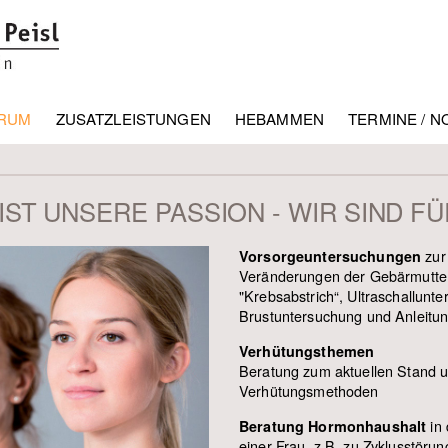
TRUM
ZUSATZLEISTUNGEN
HEBAMMEN
TERMINE / N
ST UNSERE PASSION - WIR SIND FÜR
zur
Vorsorgeuntersuchungen
Veränderungen der Gebärmutter
"Krebsabstrich“, Ultraschallunte
Brustuntersuchung und Anleitun
Verhütungsthemen
Beratung zum aktuellen Stand u
Verhütungsmethoden
in 
Beratung Hormonhaushalt
einer Frau, z.B. zu Zyklusstöru